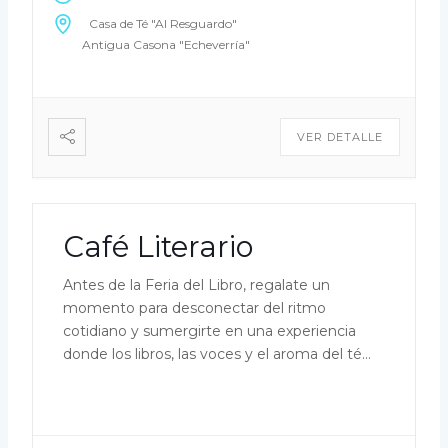
Casa de Té "Al Resguardo"
Antigua Casona "Echeverría"
VER DETALLE
Café Literario
Antes de la Feria del Libro, regalate un
momento para desconectar del ritmo
cotidiano y sumergirte en una experiencia
donde los libros, las voces y el aroma del té
se encuentran. Segunda Estación del
Recorrido «Café Literario» Lecturas
compartidas, historias que inspiran y un
ambiente cálido para disfrutar sin apuros, en