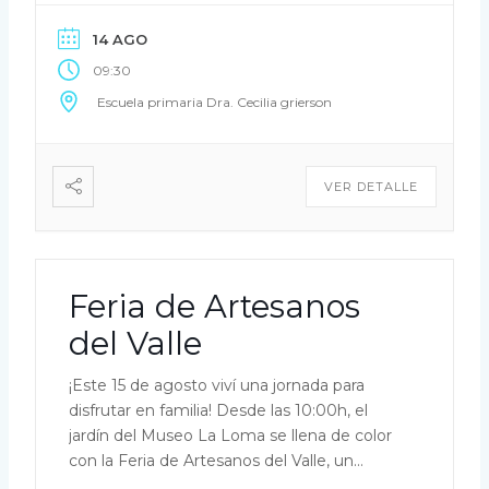
de agosto edición escuelas a partir de las
14 AGO
9:30h […]
09:30
Escuela primaria Dra. Cecilia grierson
VER DETALLE
Feria de Artesanos
del Valle
¡Este 15 de agosto viví una jornada para
disfrutar en familia! Desde las 10:00h, el
jardín del Museo La Loma se llena de color
con la Feria de Artesanos del Valle, un
espacio para descubrir creaciones únicas,