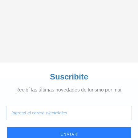
Suscribite
Recibí las últimas novedades de turismo por mail
E
m
a
i
l
ENVIAR