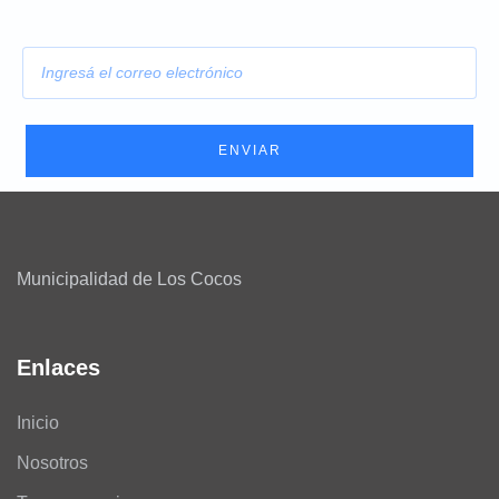
E
m
a
i
l
ENVIAR
Municipalidad de Los Cocos
Enlaces
Inicio
Nosotros