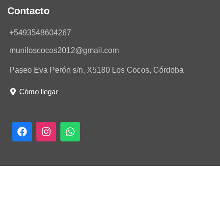
Contacto
+5493548604267
muniloscocos2012@gmail.com
Paseo Eva Perón s/n, X5180 Los Cocos, Córdoba
Cómo llegar
F
I
W
a
n
h
c
s
a
e
t
t
b
a
s
o
g
a
o
r
p
k
a
p
m