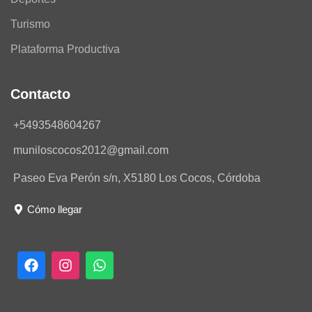
Turismo
Plataforma Productiva
Contacto
+5493548604267
muniloscocos2012@gmail.com
Paseo Eva Perón s/n, X5180 Los Cocos, Córdoba
Cómo llegar
F
I
W
a
n
h
c
s
a
e
t
t
b
a
s
o
g
a