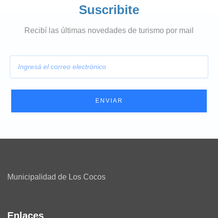
Suscribite
Recibí las últimas novedades de turismo por mail
E
m
a
i
l
ENVIAR
Municipalidad de Los Cocos
Enlaces