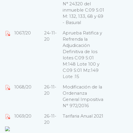
N° 24320 del
inmueble C:09 S:01
M: 132, 133, 68 y 69
- Basural
1067/20
24-11-
Aprueba Ratifica y
20
Refrenda la
Adjudicación
Definitiva de los
lotes C:09 S:01
M:148 Lote 100 y
C:09 S:01 Mz:149
Lote :15
1068/20
26-11-
Modificación de la
20
Ordenanza
General Impositiva
N° 972/2016
1069/20
26-11-
Tarifaria Anual 2021
20