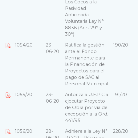
Los Cocos a la
Pasividad
Anticipada
Voluntaria Ley N°
8836 (Arts. 29° y
30°)
1054/20
23-
Ratifica la gestión
190/20
06-20
ante el Fondo
Permanente para
la Financiación de
Proyectos para el
pago de SAC al
Personal Municipal
1055/20
23-
Autoriza a U.E.P.C a
191/20
06-20
ejecutar Proyecto
de Obra por vía de
excepción a la Ord.
441/95
1056/20
28-
Adhiere a la Ley N°
228/20
06-20
10.702 - Régimen